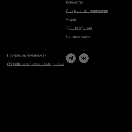
Концерты
Спортивные трансляции
Акции
День рождения
Сытные ланчи
Программа лояльности
Обработка персональных данных
Html code will be here
Made on Tilda