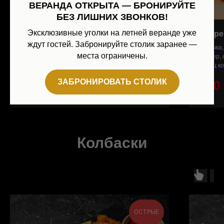
ВЕРАНДА ОТКРЫТА — БРОНИРУЙТЕ
БЕЗ ЛИШНИХ ЗВОНКОВ!
Эксклюзивные уголки на летней веранде уже
Брусничный олень
Despe
ждут гостей. Забронируйте столик заранее —
Черная булочка, котлета из оленины, сыр
Булочка,
места ограничены.
камамбер, джем из брусники, салат романо,
чеддер, 
томаты, соус коктейль.
перец к
ЗАБРОНИРОВАТЬ СТОЛИК
890
р.
890
Колбаски
ОСТРЫЕ