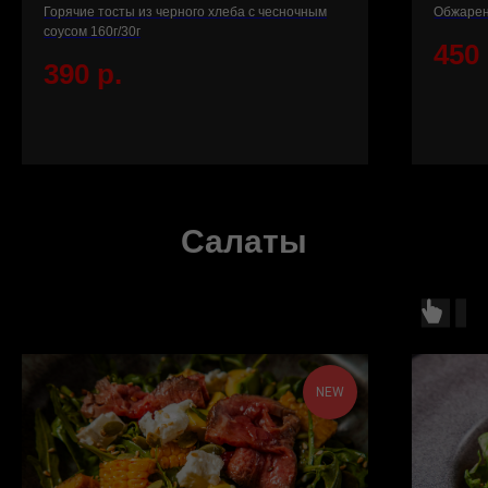
Горячие тосты из черного хлеба с чесночным
Обжарен
соусом 160г/30г
450
390
р.
Салаты
NEW