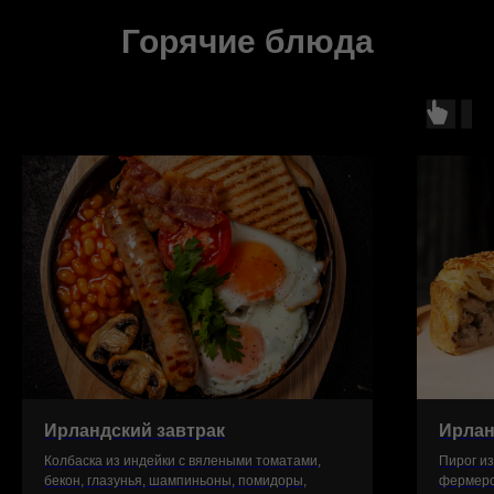
Горячие блюда
Ирландский завтрак
Ирлан
Колбаска из индейки с вялеными томатами,
Пирог из
бекон, глазунья, шампиньоны, помидоры,
фермерск