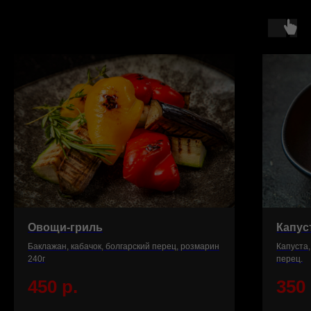
Овощи-гриль
Капус
Баклажан, кабачок, болгарский перец, розмарин
Капуста,
240г
перец.
450
р.
350