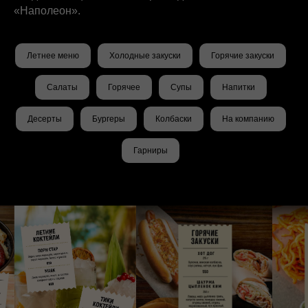
«Наполеон».
Летнее меню
Холодные закуски
Горячие закуски
Салаты
Горячее
Супы
Напитки
Десерты
Бургеры
Колбаски
На компанию
Гарниры