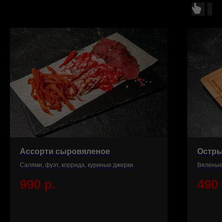
Ассорти сыровяленое
Остры
Салями, фуэт, коррида, куриные джерки
Вяленые
990
р.
490