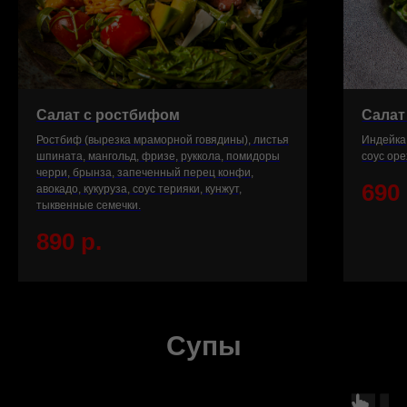
Салат с ростбифом
Салат
Ростбиф (вырезка мраморной говядины), листья
Индейка,
шпината, мангольд, фризе, руккола, помидоры
соус ор
черри, брынза, запеченный перец конфи,
690
авокадо, кукуруза, соус терияки, кунжут,
тыквенные семечки.
890
р.
Супы