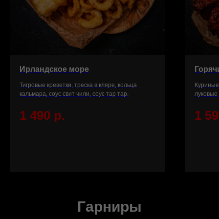
Ирландское море
Горяч
Тигровые креветки, треска в кляре, кольца
Куриные
кальмара, соус свит чили, соус тар тар.
луковые 
1 490
р.
1 5
Гарниры