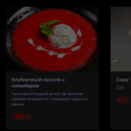
Клубничный гаспачо с
Copy:
пломбиром
170г
Прохладный ягодный десерт, где кислинка
450
клубники встречается с сливочной сладостью
ванили.
790
р.