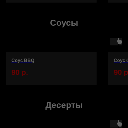
Соусы
Соус BBQ
Соус 
90
р.
90
р
Десерты