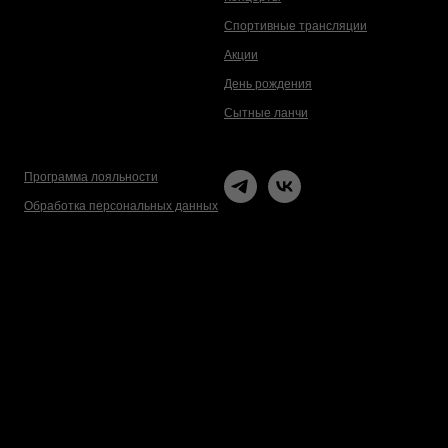
Спортивные трансляции
Акции
День рождения
Сытные ланчи
Программа лояльности
Обработка персональных данных
Html code will be here
Made on Tilda