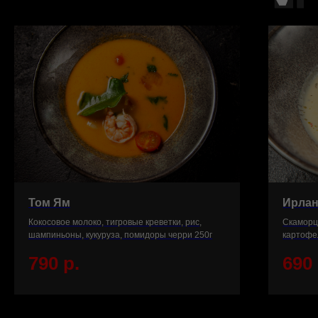
Том Ям
Ирлан
Кокосовое молоко, тигровые креветки, рис,
Скаморц
шампиньоны, кукуруза, помидоры черри 250г
картофел
790
р.
690