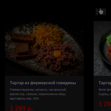
Тартар из фермерской говядины
Тарта
Говяжья вырезка, каперсы, лук красный,
Филе фор
ворчестер, табаско, перепелиное яйцо,
огурец, 
картофель пай, 150г
1 2
1 290
р.